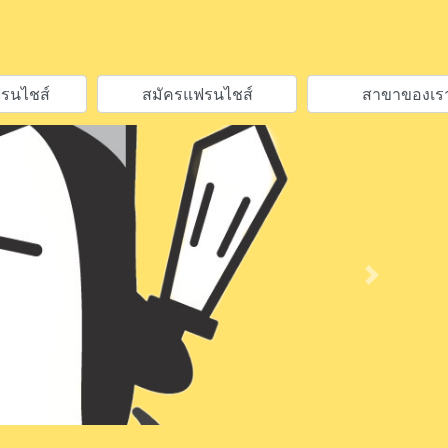
รนไชส์
สมัครแฟรนไชส์
สาขาของเร
Next